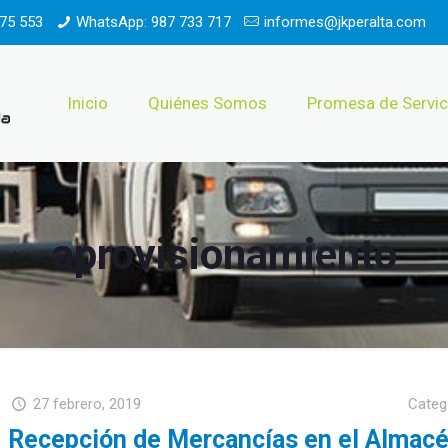
75 553
WhatsApp: 987 733 717
informes@jkperalta.com
Inicio
Quiénes Somos
Promesa de Servic
aprovisionamiento
27 febrero, 2019
Categ
Recepción de Mercancías en el Almac