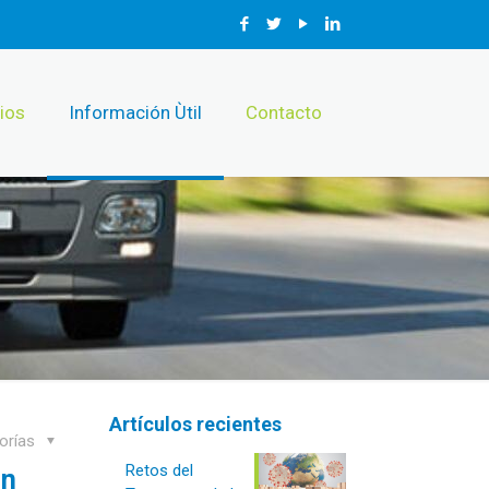
ios
Información Ùtil
Contacto
Artículos recientes
orías
Retos del
én