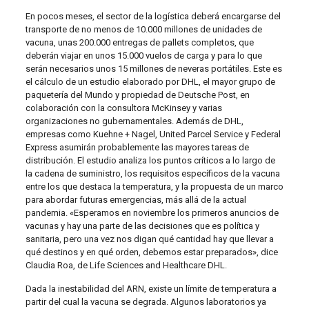
En pocos meses, el sector de la logística deberá encargarse del
transporte de no menos de 10.000 millones de unidades de
vacuna, unas 200.000 entregas de pallets completos, que
deberán viajar en unos 15.000 vuelos de carga y para lo que
serán necesarios unos 15 millones de neveras portátiles. Este es
el cálculo de un estudio elaborado por DHL, el mayor grupo de
paquetería del Mundo y propiedad de Deutsche Post, en
colaboración con la consultora McKinsey y varias
organizaciones no gubernamentales. Además de DHL,
empresas como Kuehne + Nagel, United Parcel Service y Federal
Express asumirán probablemente las mayores tareas de
distribución. El estudio analiza los puntos críticos a lo largo de
la cadena de suministro, los requisitos específicos de la vacuna
entre los que destaca la temperatura, y la propuesta de un marco
para abordar futuras emergencias, más allá de la actual
pandemia. «Esperamos en noviembre los primeros anuncios de
vacunas y hay una parte de las decisiones que es política y
sanitaria, pero una vez nos digan qué cantidad hay que llevar a
qué destinos y en qué orden, debemos estar preparados», dice
Claudia Roa, de Life Sciences and Healthcare DHL.
Dada la inestabilidad del ARN, existe un límite de temperatura a
partir del cual la vacuna se degrada. Algunos laboratorios ya