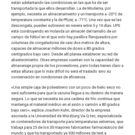
están adelantando las condiciones en las que ha de ser
transportada la que ellos desarrollan. La de Moderna, por
ejemplo, necesita un almacenamiento y un transporte a -20°C de
temperatura constante y la de Pfizer, a -71°C. Una vez que se las
descongela, pueden sobrevivir en nevera entre 5 y 14 días. UPS
está construyendo en Holanda un almacén del tamaño de un
campo de fútbol en el que solo hay pasillos flanqueados por
columnas de congeladores de casi dos metros de altura,
capaces de almacenar millones de dosis a 80 grados
centígrados bajo cero. Desde allí planea establecer su red de
abastecimiento. Otras empresas cuentan con la capacidad de
almacenaje propia de los proveedores, pero todas tienen claro a
estas alturas que lo más difícil no será el traslado sino su
conservación en condiciones de eficiencia.
«Una simple caja de poliestireno con un poco de hielo seco no
será suficiente para que la vacuna llegue a su destino de manera
segura. Lo que se necesita es una cadena de frío continua que
mantenga el material médico en el avión o camión a 80 grados
bajo cero», explica Joachim Kuhn, director de la empresa
asociada a la Universidad de Würzburg Va-Q-tec, especializada
en contenedores de transporte para temperaturas extremas, que
trabaja para 25 de los 30 mayores fabricantes farmacéuticos del
mundo y que ha transportado ya 300 millones de test a