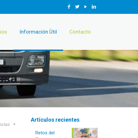
ios
Información Ùtil
Contacto
osa
Artículos recientes
orías
Retos del