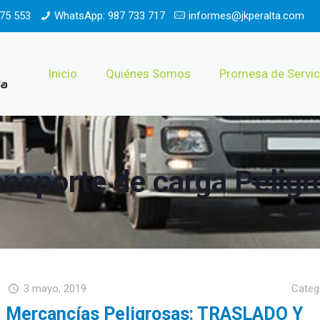
75 553
WhatsApp: 987 733 717
informes@jkperalta.com
Inicio
Quiénes Somos
Promesa de Servic
ansporte de carga Peligr
3 mayo, 2019
Categ
Mercancías Peligrosas: TRASLADO Y